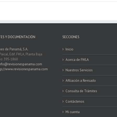
TES Y DOCUMENTACIÓN
SECCIONES
nes de Panamá, S.A.
Inicio
Paical, Edif. FWLA, Planta Baja
o: 395-1860
Acerca de FWLA
info@revisionespanama.com
tp://www.revisionespanama.com
Nuestros Servicios
Afiliación a Revisado
Consulta de Trámites
Contáctenos
Mi cuenta