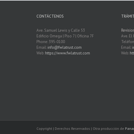
CONTÁCTENOS
TRÁMI
Ave. Samuel Lewis y Calle 53
Revisio
Edificio Omega | Piso 7 | Oficina 7F
Ave. El 
Phone: 395-0100
Teléfon
Email:
info@fwlatrust.com
Email:
Web:
https://www.fwlatrust.com
Web:
ht
Copyright
| Derechos Reservados | Otra producción de
Pana