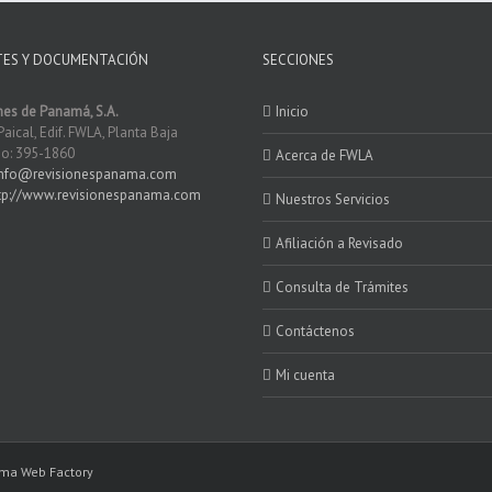
TES Y DOCUMENTACIÓN
SECCIONES
nes de Panamá, S.A.
Inicio
Paical, Edif. FWLA, Planta Baja
o: 395-1860
Acerca de FWLA
info@revisionespanama.com
tp://www.revisionespanama.com
Nuestros Servicios
Afiliación a Revisado
Consulta de Trámites
Contáctenos
Mi cuenta
ma Web Factory