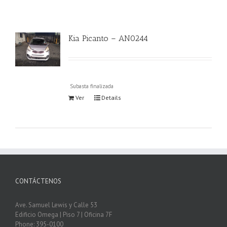
Kia Picanto – AN0244
Subasta finalizada
Ver
Details
CONTÁCTENOS
Ave. Samuel Lewis y Calle 53
Edificio Omega | Piso 7 | Oficina 7F
Phone: 395-0100