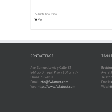
Subasta finalizada
Ver
CONTÁCTENOS
TRÁMI
Ave. Samuel Lewis y Calle 53
Revisio
Edificio Omega | Piso 7 | Oficina 7F
Ave. El 
Phone: 395-0100
Teléfon
Email:
info@fwlatrust.com
Email:
Web:
https://www.fwlatrust.com
Web:
ht