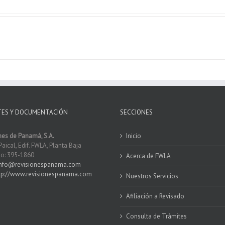
TES Y DOCUMENTACIÓN
SECCIONES
nes de Panamá, S.A.
Inicio
Paical, Edif. FWLA, Planta Baja
o: 395-1860
Acerca de FWLA
info@revisionespanama.com
tp://www.revisionespanama.com
Nuestros Servicios
Afiliación a Revisado
Consulta de Trámites