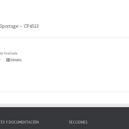
 Sportage – CF4523
ta finalizada
r
Details
TES Y DOCUMENTACIÓN
SECCIONES